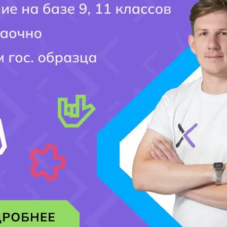
Ваш вопрос:
Мобильный номер:
[honeypot website-466 move-inline-css:true]