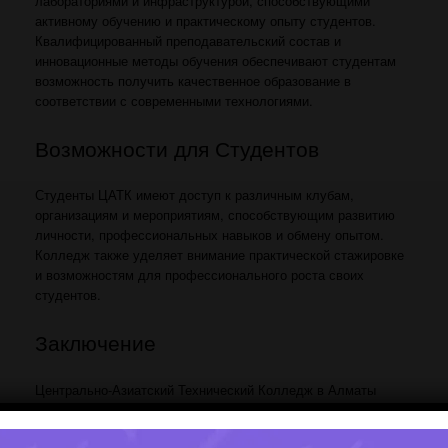
лабораториями и инфраструктурой, способствующими
активному обучению и практическому опыту студентов.
Квалифицированный преподавательский состав и
инновационные методы обучения обеспечивают студентам
возможность получить качественное образование в
соответствии с современными технологиями.
Возможности для Студентов
Студенты ЦАТК имеют доступ к различным клубам,
организациям и мероприятиям, способствующим развитию
личности, профессиональных навыков и обмену опытом.
Колледж также уделяет внимание практической стажировке
и возможностям для профессионального роста своих
студентов.
Заключение
Центрально-Азиатский Технический Колледж в Алматы
представляет собой учебное заведение, стремящееся
обеспечить студентам качественное образование в