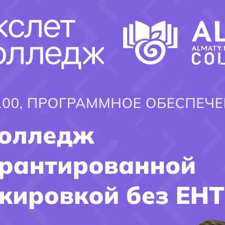
технических специальностях, подготовить специалистов,
готовых к вызовам современного мира технологий и
инноваций.
Пожалуйста, уточните
,
если вам нужна дополнительная
информация о ЦАТК в Алматы
!
×
Заполните форму и получите ответ
на интересующий ВАС вопрос!!!
Имя поступающего(-ей):
Фамилия Поступающего(-ей):
Город поступления: