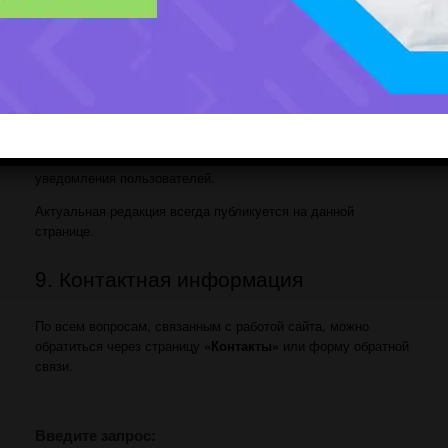
пользователь соглашается на обработку предоставленных
данных в целях обратной связи и оказания консультационных
услуг.
8. Изменение соглашения
Администрация сайта вправе изменять настоящее
Пользовательское соглашение без предварительного
уведомления пользователей.
Актуальная редакция всегда публикуется на данной
странице.
9. Контактная информация
По всем вопросам, связанным с работой сайта, можно
обратиться через страницу
«Контакты»
или форму обратной
связи.
Введите запрос: