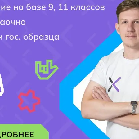
Сайт может содержать ссылки на официальные сайты
колледжей, университетов и других организаций.
Администрация Kolledj.kz не несет ответственности за
содержание сторонних интернет-ресурсов.
6. Интеллектуальная собственность
Все материалы сайта, включая тексты, дизайн, изображения,
логотипы и другие элементы, защищены законодательством
об интеллектуальной собственности.
Использование материалов без согласия правообладателя
запрещено.
7. Персональные данные
Обработка персональных данных осуществляется в
соответствии с Политикой конфиденциальности сайта.
Отправляя заявку или сообщение через формы сайта,