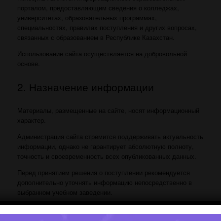
порталом, предоставляющим сведения о колледжах,
университетах, образовательных программах,
специальностях, правилах поступления и других вопросах,
связанных с образованием в Республике Казахстан.
Использование сайта осуществляется на добровольной
основе.
2. Назначение информации
Материалы, размещенные на сайте, носят информационный
характер.
Администрация сайта стремится поддерживать актуальность
информации, однако не гарантирует абсолютную полноту,
точность и своевременность всех опубликованных данных.
Перед принятием решения о поступлении рекомендуется
дополнительно уточнять информацию непосредственно в
выбранном учебном заведении.
3. Использование материалов сайта