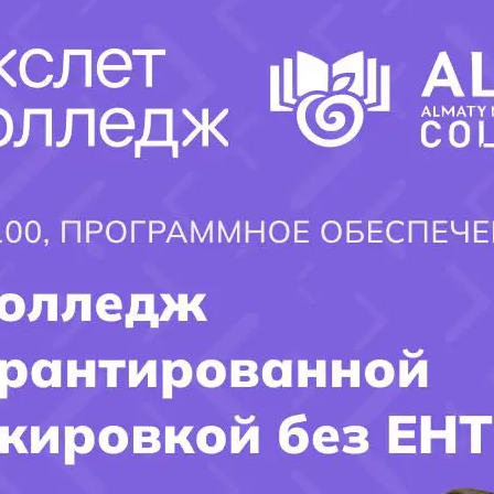
Пользователь вправе просматривать материалы сайта
исключительно в личных некоммерческих целях.
Копирование, распространение или публикация материалов
сайта допускается только при наличии письменного
разрешения администрации либо с обязательным указанием
активной ссылки на источник.
×
4. Ответственность
Администрация сайта не несет ответственности за:
изменения правил приема учебными заведениями;
изменение стоимости обучения;
изменение перечня образовательных программ;
временную недоступность сайта;
решения пользователей, принятые на основании
размещенной информации.
5. Ссылки на сторонние ресурсы