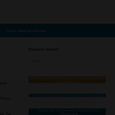
Узнать свою профессию
Введите запрос:
Поиск
по:
Эксперты-профориентаторы которые определят
вашу профессию
орый
Ответь на вопросы и узнай свою профессию
 После
м
Самые востребованные специальности
Казахстана
ей. Так