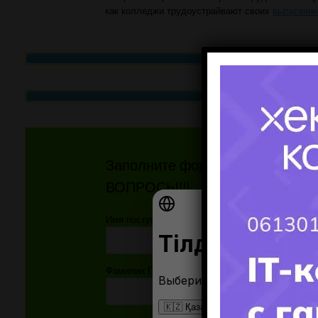
как колледжи трудоустрайвают своих
выпускник
Узнат
Заполните форму и получите
ВОПРОСЫ!!!
Имя поступающего(-ей):
Фамилия Поступающего(-ей):