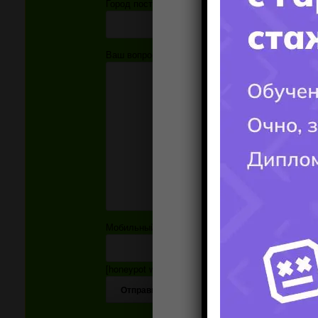
Город поступления:
Ваш вопрос:
Мобильный номер:
[honeypot website-466 move-inline-css:true]