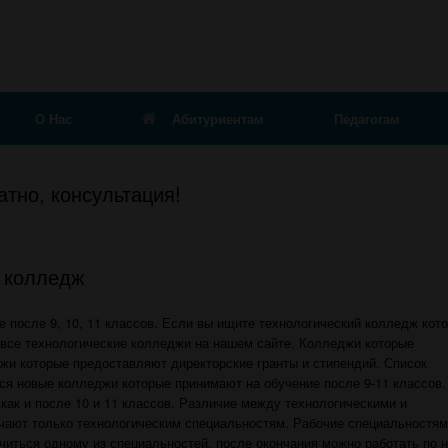
О Нас
Абитуриентам
Педагогам
тно, консультация!
й колледж
 после 9, 10, 11 классов. Если вы ищите технологический колледж кот
е все технологические колледжи на нашем сайте. Колледжи которые
жи которые предоставляют директорские гранты и стипендий. Список
я новые колледжи которые принимают на обучение после 9-11 классов.
как и после 10 и 11 классов. Различие между технологическими и
чают только технологическим специальностям. Рабочие специальностя
читься одному из специальностей, после окончания можно работать по н