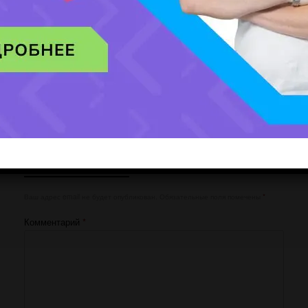
Мобильный номер:
[honeypot website-466 move-inline-css:true]
Добавить комментарий
Ваш адрес email не будет опубликован.
Обязательные поля помечены
*
Комментарий
*