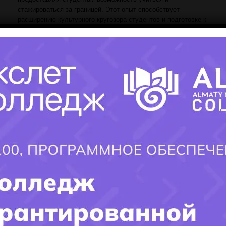
стажироваться за границей. Этот опыт способствует
расширению культурного кругозора студентов и подготовке к
международным вызовам и возможностям.
Заключение
Технико-экономический колледж при Казахском
университете путей сообщения (АТЭКПС) стремится
предоставить студентам не только технические навыки, но и
глубокое понимание экономических аспектов в сфере
транспорта. Наша миссия - подготовить квалифицированных
специалистов
,
способных успешно справляться с вызовами
современного мира и вносить значимый вклад в развитие
×
отрасли
.
Заполните форму и получите ответ
на интересующий ВАС вопрос!!!