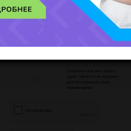
Имя
*
Email
*
Сайт
Сохранить моё имя, email и
адрес сайта в этом браузере
для последующих моих
комментариев.