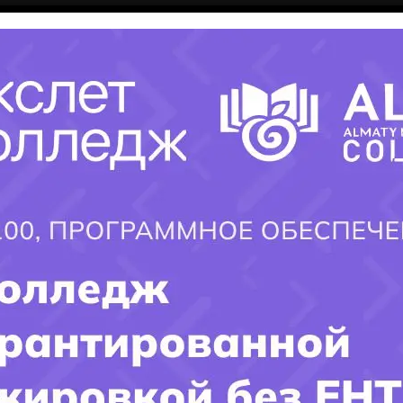
Контакты:
Адрес: г.Шымкент., ул.Иляева 25
Телефон: 8(7252)21-06-68, 21-07-25
Email:
shek-kps@mail.ru
Соц-Сети:
×
Vk:
https://vk.com/shek_kps
Примечание:
Код специальности, цена за обучения и сроки
могут изменяться (в связи с изменениями в законах или
политике колледжа), точную информацию можете
получить, заполнив форму или же звоните по телефону
ниже
!!!
Смотрите также