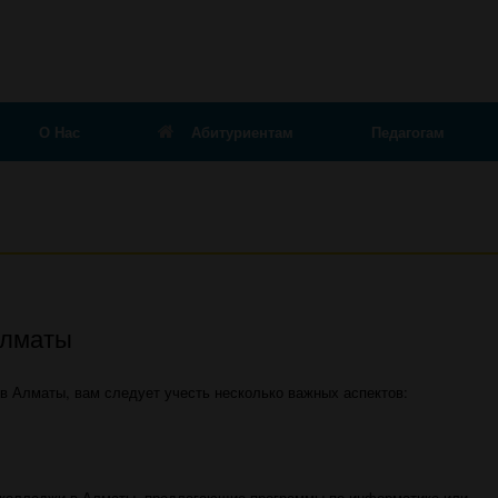
О Нас
Абитуриентам
Педагогам
Алматы
в Алматы, вам следует учесть несколько важных аспектов:
колледжи в Алматы, предлагающие программы по информатике или