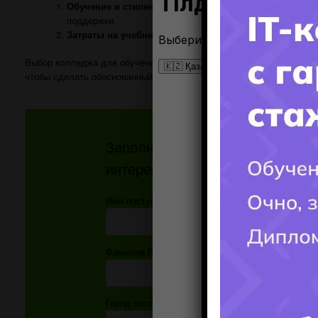
Обучение и стипендии:
Изучите вопросы связанные с о
поддержки.
Затраты на учебники и материалы:
Уточните, включены
Выбор колледжа для обучения программированию важен для ваше
чтобы сделать обоснованный выбор
.
Заполните форму и получите от
интересующий ВАС вопрос!!!
Имя поступающего(-ей):
Фамилия Поступающего(-ей):
Город поступления: