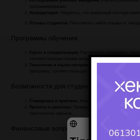
программированию.
Аккредитация:
Убедитесь, что выбранный колледж имее
Отзывы студентов:
Попытайтесь найти отзывы от текущи
Программы обучения
Курсы и специализации:
Рассмотрите программы, предл
соответствующих вашим интересам в программировании.
Технологии и языки программирования:
Узнайте, каки
программу, соответствующую вашим карьерным планам.
Возможности для студентов
Стажировки и практика:
Узнайте о возможностях стажир
Проекты и хакатоны:
Проверьте, есть ли в колледже воз
практических навыков.
Финансовые вопросы