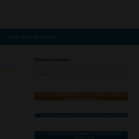
Узнать свою профессию
Введите запрос:
Поиск
по:
Эксперты-профориентаторы которые определят
вашу профессию
Ответь на вопросы и узнай свою профессию
Самые востребованные специальности
Казахстана