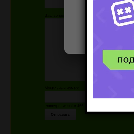
Ваш вопрос:
Мобильный номер:
[honeypot website-466 move-inline-css:true]