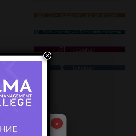
Хочу поддержать вас финансово
Рейтинг колледжей Республики Казахстан
Instagram
×
рите
Telegram
аниями.
ию
×