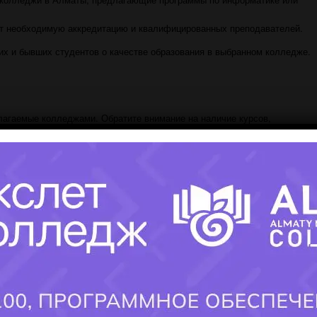
т необходимую аккредитацию и квалифицированных преподавателей.
х и бывших студентов о качестве образования в выбранном колледже.
агаемые колледжами. Обратите внимание на наличие курсов,
е технологии и языки программирования включены в учебный план. Выбе
овок и практики, предоставляемых колледжем в сотрудничестве с комп
можности для участия в проектах и хакатонах, что способствует развит