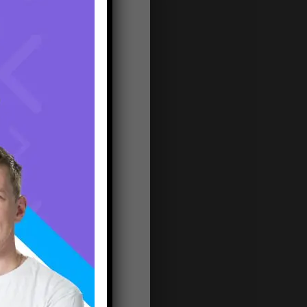
ия.
ции
,