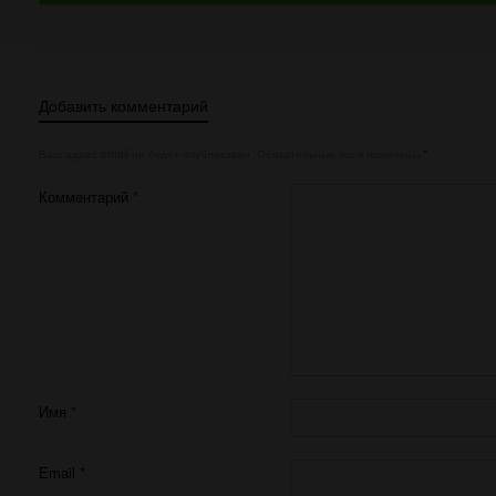
Добавить комментарий
Ваш адрес email не будет опубликован.
Обязательные поля помечены
*
Комментарий
*
Имя
*
Email
*