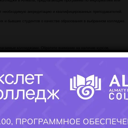
т необходимую аккредитацию и квалифицированных преподавателей.
х и бывших студентов о качестве образования в выбранном колледже.
агаемые колледжами. Обратите внимание на наличие курсов,
е технологии и языки программирования включены в учебный план. Выбе
овок и практики, предоставляемых колледжем в сотрудничестве с комп
можности для участия в проектах и хакатонах, что способствует развит