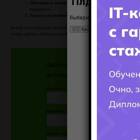
Обучение и стипендии:
Изучите вопросы связанные с о
поддержки.
Затраты на учебники и материалы:
Уточните, включены
Выбор колледжа для обучения программированию важен для ваше
чтобы сделать обоснованный выбор
.
Заполните форму и получите от
интересующий ВАС вопрос!!!
Имя поступающего(-ей):
Фамилия Поступающего(-ей):
Город поступления: