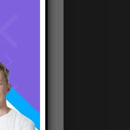
ия.
ции
,