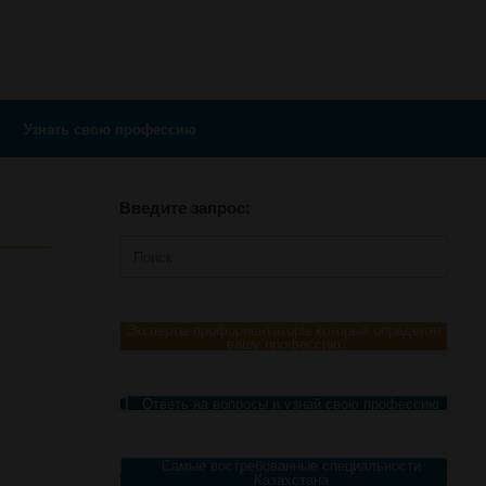
Узнать свою профессию
Введите запрос:
Поиск
по:
Эксперты-профориентаторы которые определят
вашу профессию
Ответь на вопросы и узнай свою профессию
Самые востребованные специальности
Казахстана