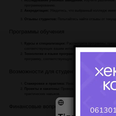
программированию.
Аккредитация:
Убедитесь, что выбранный колледж имее
Отзывы студентов:
Попытайтесь найти отзывы от текущи
Программы обучения
Курсы и специализации:
Рассмотрите программы, предл
соответствующих вашим интересам в программировании.
Технологии и языки программирования:
Узнайте, каки
программу, соответствующую вашим карьерным планам.
Возможности для студентов
Стажировки и практика:
Узнайте о возможностях стажир
Проекты и хакатоны:
Проверьте, есть ли в колледже воз
практических навыков.
Финансовые вопросы