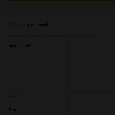
Добавить комментарий
Ваш адрес email не будет опубликован.
Обязательные поля помечены
*
Комментарий
*
Имя
*
Email
*