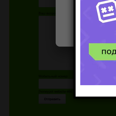
Ваш вопрос:
Мобильный номер:
[honeypot website-466 move-inline-css:true]