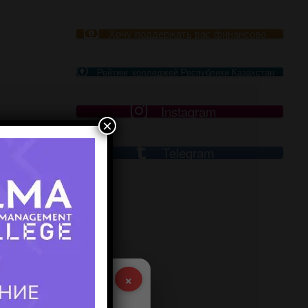
Хочу поддержать вас финансово
Рейтинг колледжей Республики Казахстан
Instagram
×
рите
Telegram
аниями.
ию
×