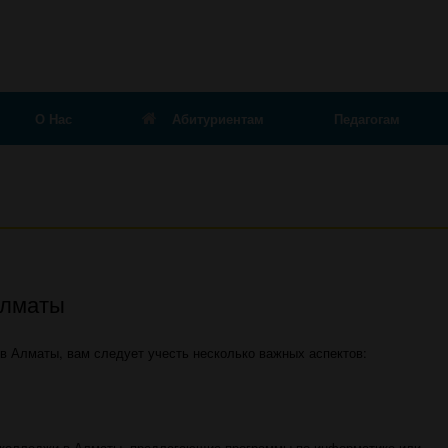
О Нас
Абитуриентам
Педагогам
Алматы
в Алматы, вам следует учесть несколько важных аспектов:
колледжи в Алматы, предлагающие программы по информатике или