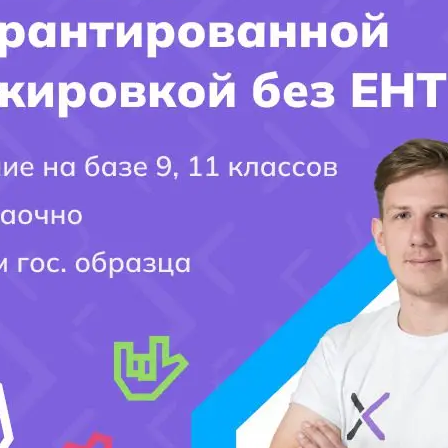
Смотрите также
Колледжи
ВУЗы (Университеты)
Курсы для поступления
Узнать свою профессию
.
Добавить комментарий
Ваш адрес email не будет опубликован.
Обязательные поля помечены
*
Комментарий
*