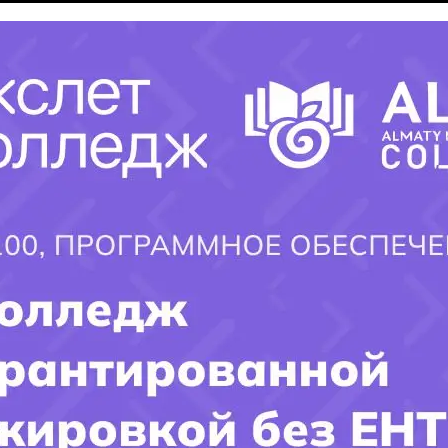
в формировании высококвалифицированных технических
специалистов, способных успешно применять свои знания в
современном мире технологий. Основные ценности
включают в себя стремление к качественному образованию,
инновационному подходу к обучению и поддержке студентов
в их профессиональном росте
.
Политехнический колледж в Алматы гордится своим
вкладом в развитие технического образования и готовности
студентов к вызовам современного технологического мира
.
×
Заполните форму и получите ответ
на интересующий ВАС вопрос!!!
Имя поступающего(-ей):
Фамилия Поступающего(-ей):