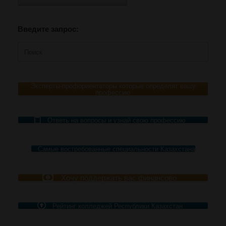
Введите запрос:
Поиск
по:
Эксперты-профориентаторы которые определят вашу
профессию
Ответь на вопросы и узнай свою профессию
Самые востребованные специальности Казахстана
Хочу поддержать вас финансово
Рейтинг колледжей Республики Казахстан