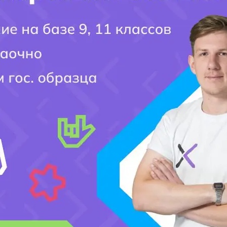
Город поступления:
Ваш вопрос:
Мобильный номер:
[honeypot website-466 move-inline-css:true]