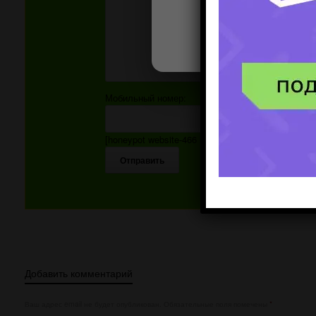
Мобильный номер:
[honeypot website-466 move-inline-css:true]
Добавить комментарий
Ваш адрес email не будет опубликован.
Обязательные поля помечены
*