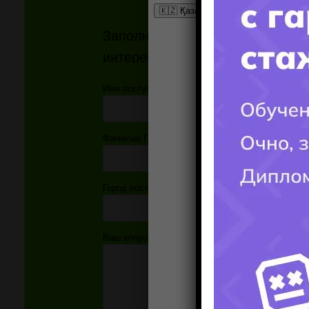
Заполните форму и получите от
интересующий ВАС вопрос!!!
Имя поступающего(-ей):
Фамилия Поступающего(-ей):
Город поступления:
Ваш вопрос: