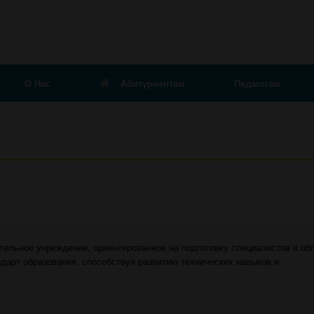
О Нас
Абитуриентам
Педагогам
ельное учреждение, ориентированное на подготовку специалистов в об
ндарт образования, способствуя развитию технических навыков и