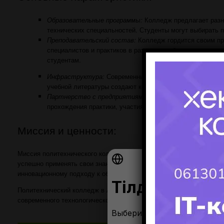
Образовательные программы:
Колледж предлагает разн
технических специальностей. Студенты могут выбирать 
Преподавательский состав:
Колледж гордится своим пр
специалистов и практиков в различных областях техники
студентам.
Инфраструктура:
Современные учебные классы, лабора
учебной литературы создают комфортные условия для уч
Партнерство с предприятиями:
Колледж активно сотруд
прохождения практики, участия в проектах и развития п
Миссия и ценности:
Миссия политехнического колледжа в Алматы заключается в фор
успешно применять свои знания в современном мире технологий. 
инновационному подходу к обучению и поддержке студентов в их
Политехнический колледж в Алматы гордится своим вкладом в раз
современного технологического мира
.