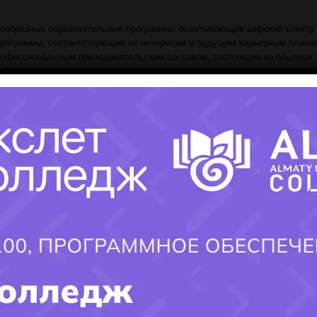
ообразные образовательные программы, охватывающие широкий спектр
программы, соответствующие их интересам и будущим карьерным плана
офессиональным преподавательским составом, состоящим из опытных
. Это обеспечивает высокий уровень обучения и передачу актуальных зн
тории с современным оборудованием и библиотека с обширным выборо
ебного процесса и исследовательской работы.
ничает с предприятиями и индустрией, обеспечивая студентам возможн
рофессиональных связей.
мировании высококвалифицированных технических специалистов, спосо
Основные ценности включают в себя стремление к качественному образ
 профессиональном росте
.
витие технического образования и готовности студентов к вызовам