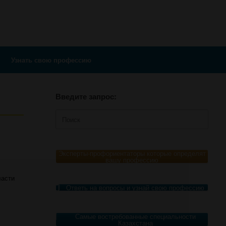
Узнать свою профессию
Введите запрос:
Поиск
по:
Эксперты-профориентаторы которые определят
вашу профессию
ласти
Ответь на вопросы и узнай свою профессию
Самые востребованные специальности
Казахстана