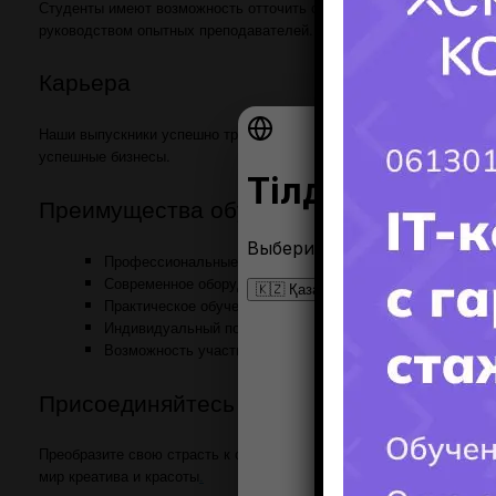
Студенты имеют возможность отточить свои навыки в нашем собст
руководством опытных преподавателей.
Карьера
Наши выпускники успешно трудоустроены в престижных салонах к
успешные бизнесы.
Преимущества обучения у нас
Профессиональные преподаватели;
Современное оборудование и инструменты;
Практическое обучение на реальных клиентах;
Индивидуальный подход к каждому студенту;
Возможность участвовать в международных конкурсах и 
Присоединяйтесь к нам!
Преобразите свою страсть к стилю в профессиональное искусство
мир креатива и красоты
.