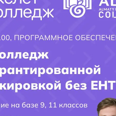
венном салоне красоты, где они обслуживают реальных клиентов под
расоты, становятся востребованными стилистами и создают свои собст
мастер-классах.
 парикмахера
!
Поступайте в наш колледж и откройте для себя увлекате