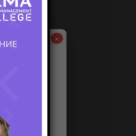
×
венные
льный