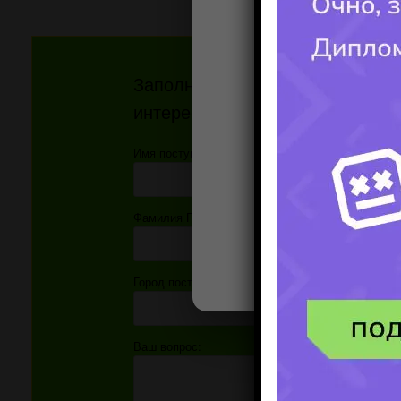
Заполните форму и получите от
интересующий ВАС вопрос!!!
Имя поступающего(-ей):
Фамилия Поступающего(-ей):
Город поступления:
Ваш вопрос: