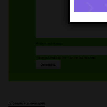
Мобильный номер:
[honeypot website-466 move-inline-css:true]
Добавить комментарий