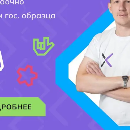
вет на