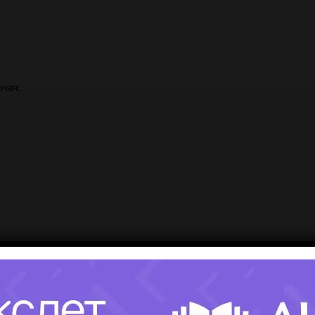
ючая:
я.