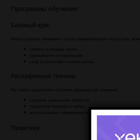
Программы обучения
Базовый курс
Наши студенты начинают с основ парикмахерского искусства, вкл
стрижку и укладку волос;
окрашивание и тонирование;
уход за волосами и кожей головы.
Расширенные техники
Мы также предлагаем обучение продвинутым техникам:
создание уникальных причесок;
технологии балаяжа и омбре;
использование современных инструментов и оборудовани
Практика