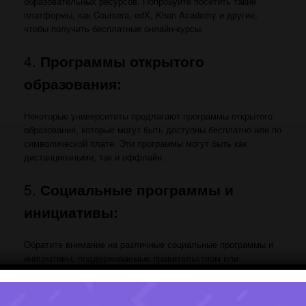
образовательных ресурсов. Попробуйте посетить такие
платформы, как Coursera, edX, Khan Academy и другие,
чтобы получить бесплатные онлайн-курсы.
4.
Программы открытого
образования:
Некоторые университеты предлагают программы открытого
образования, которые могут быть доступны бесплатно или по
символической плате. Эти программы могут быть как
дистанционными, так и оффлайн.
5.
Социальные программы и
инициативы:
Обратите внимание на различные социальные программы и
инициативы, поддерживаемые правительством или
неправительственными организациями. Они могут
предлагать возможности для бесплатного образования
определенных групп населения.