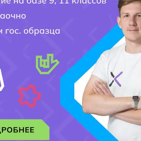
Мобильный номер:
[honeypot website-466 move-inline-css:true]