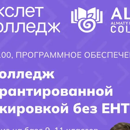
Не забывайте проверять актуальные условия и требования
для каждой программы, так как они могут меняться со
временем
.
Удачи в вашем стремлении к образованию
!
Заполните форму и получите ответ
×
на интересующий ВАС вопрос!!!
Имя поступающего(-ей):
Фамилия Поступающего(-ей):
Город поступления:
Ваш вопрос: