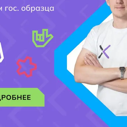
Мобильный номер:
[honeypot website-466 move-inline-css:true]
Добавить комментарий
Ваш адрес email не будет опубликован.
Обязательные поля помечены
*
Комментарий
*