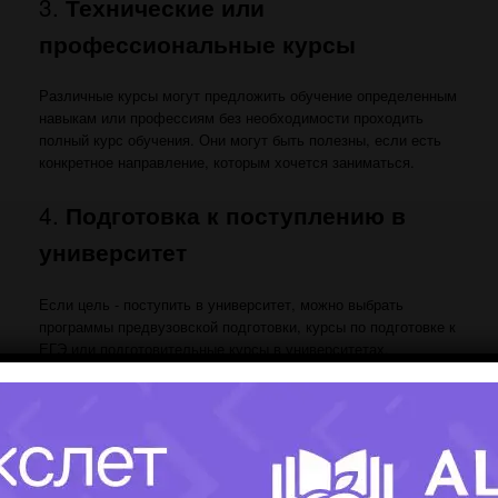
3.
Технические или
профессиональные курсы
Различные курсы могут предложить обучение определенным
навыкам или профессиям без необходимости проходить
полный курс обучения. Они могут быть полезны, если есть
конкретное направление, которым хочется заниматься.
4.
Подготовка к поступлению в
университет
Если цель - поступить в университет, можно выбрать
программы предвузовской подготовки, курсы по подготовке к
ЕГЭ или подготовительные курсы в университетах.
Выбор зависит от желаний, интересов и долгосрочных
планов. Важно изучить различные варианты и выбрать то
,
что наиболее соответствует личным целям и интересам
.