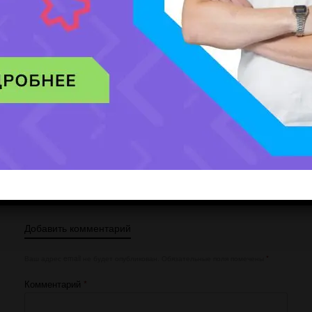
Мобильный номер:
[honeypot website-466 move-inline-css:true]
Добавить комментарий
Ваш адрес email не будет опубликован.
Обязательные поля помечены
*
Комментарий
*