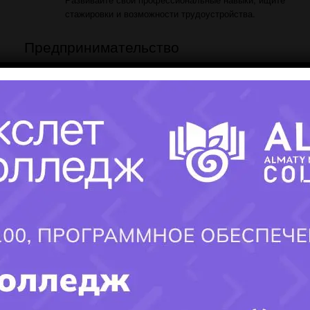
стажировки и возможности трудоустройства.
Предпринимательство
5.
Собственный Бизнес:
Предпринимательство:
Если у вас есть идеи для
собственного бизнеса, рассмотрите вариант
предпринимательства. Изучайте рынок,
разрабатывайте бизнес-план.
Выбор зависит от ваших интересов, целей и жизненной
ситуации. Не забывайте консультироваться с родителями,
учителями и профессионалами в области, которая вас
×
интересует. Важно принимать решения, основанные на
ваших индивидуальных предпочтениях и перспективах
.
Удачи в вашем путешествии образования и карьеры
!