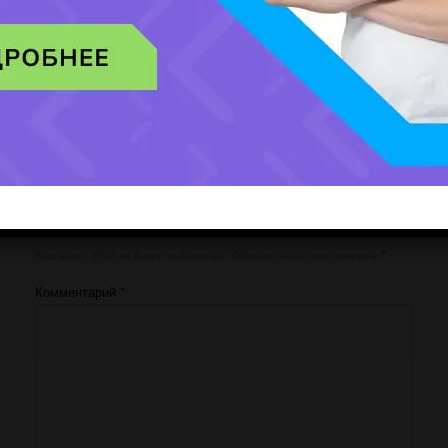
[honeypot website-466 move-inline-css:true]
Добавить комментарий
Ваш адрес email не будет опубликован.
Обязательные поля помечены
*
Комментарий
*