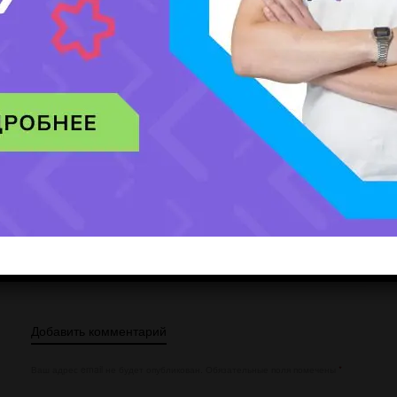
Мобильный номер:
[honeypot website-466 move-inline-css:true]
Добавить комментарий
Ваш адрес email не будет опубликован.
Обязательные поля помечены
*