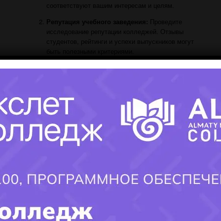
соответствуют вашим интересам и целям.
Репутация учебного заведения:
Проведите
исследование репутации колледжей. Отзывы
студентов, рейтинги и успехи выпускников могут
быть полезными критериями.
Специализация:
Рассмотрите возможность выбора
колледжа, специализирующегося именно в том
направлении программирования, которое вас
интересует (например, веб-разработка, мобильная
разработка, искусственный интеллект и др.).
Посещение дней открытых дверей:
Если это
возможно, посетите дни открытых дверей
колледжей, чтобы получить более полное
представление об учебном процессе и условиях
обучения.
×
Выбор колледжа — это важный шаг на пути к карьере в
программировании. Отнеситесь к этому решению
ответственно, учитывая ваши интересы, цели и особенности
каждого учебного заведения
.
Удачи в вашем путешествии в
мир информационных технологий
!