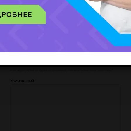
[honeypot website-466 move-inline-css:true]
Добавить комментарий
Ваш адрес email не будет опубликован.
Обязательные поля помечены
*
Комментарий
*