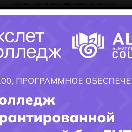
искусственного интеллекта и информационных технологий.
Студенты здесь изучают программирование, машинное
обучение и другие инновационные области.
Заключение
Выбор колледжа в 2023 году в Алматы предоставляет
студентам возможность получить высококачественное
образование в различных областях. С постоянным развитием
программ и инфраструктуры
,
эти колледжи открывают перед
студентами перспективные перспективы для успешной
будущей карьеры
.
×
Заполните форму и получите ответ
на интересующий ВАС вопрос!!!
Имя поступающего(-ей):