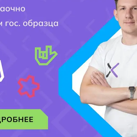
Мобильный номер:
[honeypot website-466 move-inline-css:true]
Добавить комментарий