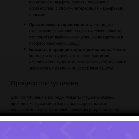
возможность выбрать область обучения в
соответствии с своими интересами и карьерными
планами.
Практическая направленность:
Колледжи
акцентируют внимание на практических навыках,
что помогает выпускникам успешно внедряться в
профессиональную среду.
Близость к предприятиям и компаниям:
Многие
колледжи сотрудничают с предприятиями,
обеспечивая студентам возможность стажировок и
знакомства с реальными условиями работы.
Процесс поступления
Для поступления в колледж Алматы студенты обычно
проходят конкурсный отбор на основе результатов
образовательных достижений. Также могут проводиться
вступительные экзамены.
Образование в колледжах Алматы предоставляет студентам
отличные возможности для профессионального и
личностного развития
,
а также является важным этапом на