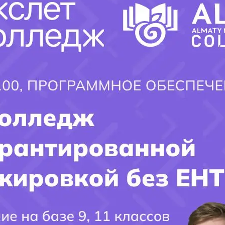
обратившись непосредственно в учебные заведения или
посетив их официальные веб-сайты
.
Заполните форму и получите ответ
×
на интересующий ВАС вопрос!!!
Имя поступающего(-ей):
Фамилия Поступающего(-ей):
Город поступления:
Ваш вопрос: