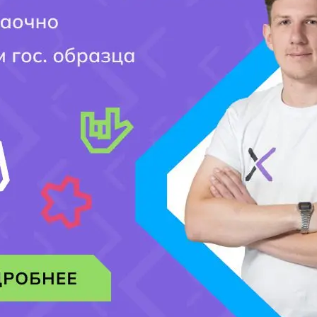
Мобильный номер:
[honeypot website-466 move-inline-css:true]
Добавить комментарий