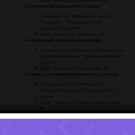
Алматинский медицинский колледж
Специальности: "Медицинская сестра,"
"Фельдшер," "Стоматологическая
медсестра," и другие.
Адрес: Алматы, ул. Байзакова, 121.
Алматинский строительный колледж
Специальности: "Строитель," "Архитектурно-
строительный техник," "Электромонтажник,"
и другие.
Адрес: Алматы, ул. Сейфуллина, 24.
Алматинский химико-биологический колледж
Специальности: "Химик-технолог,"
"Лаборант-биотехнолог," "Фармацевт," и
другие.
Адрес: Алматы, ул. Генерала Жангельдина,
40.
Это всего лишь небольшой список колледжей в Алматы. Вы
можете узнать больше о каждом колледже, их
специальностях, условиях поступления и сроках обучения
,