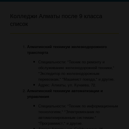
Колледжи Алматы после 9 класса
список
Алматинский техникум железнодорожного
транспорта
Специальности: "Техник по ремонту и
обслуживанию железнодорожной техники,"
"Экспедитор по железнодорожным
перевозкам," "Машинист поезда," и другие.
Адрес: Алматы, ул. Кунаева, 72.
Алматинский техникум автоматизации и
управления
Специальности: "Техник по информационным
технологиям," "Электромеханик по
автоматизированным системам,"
"Программист," и другие.
Адрес: Алматы, ул. Сейфуллина, 25.