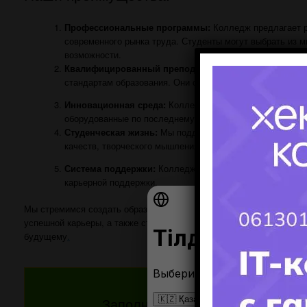
Профессиональные программы:
Колледж предлагает р
современного рынка труда. Студенты могут выбрать из 
возможности.
Квалифицированный преподавательский состав:
Наши
стандартам образования. Они стимулируют студентов к 
Инновационная среда:
Колледж уделяет внимание испол
оборудованные по последнему слову техники, создают б
Студенческая жизнь:
Мы поддерживаем активное участи
качеств, творческого мышления и социальной ответствен
Система поддержки:
Колледж уделяет внимание индивид
карьерной поддержки.
Мы стремимся создать образовательное пространство, где студен
успешной карьеры, а также стать активными членами общества
.
В 
будущему
.
Заполните форму и получите от