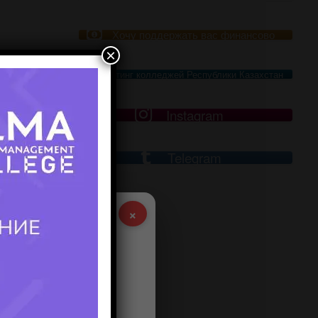
Хочу поддержать вас финансово
×
Рейтинг колледжей Республики Казахстан
Instagram
стях.
ерских
Telegram
ой и
×
и для
 к