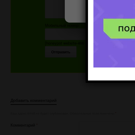
Мобильный номер:
[honeypot website-466 move-inline-css:true]
Добавить комментарий
Ваш адрес email не будет опубликован.
Обязательные поля помечены
*
Комментарий
*