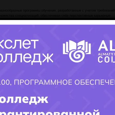
азнообразные программы обучения, разработанные с учетом требований
множества специализаций, обеспечивая себе перспективные карьерные
 преподаватели - это опытные специалисты, приверженные высоким
мышлению критически, развивая их профессиональные навыки.
ьзованию современных технологий в учебном процессе. Лаборатории,
лагоприятную среду для изучения новейших тенденций в различных обла
е студентов во внеклассовых мероприятиях, способствуя развитию лид
ности.
уальным потребностям студентов, предоставляя систему академическ
ты могут раскрыть свой потенциал, обрести необходимые знания и навык
колледже университета "Туран" мы верим в силу образования как ключа
вет на