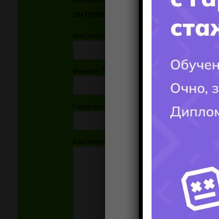
интересующий ВАС вопрос!!!
Имя поступающего(-ей):
Фамилия Поступающего(-ей):
Город поступления:
Ваш вопрос: