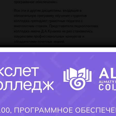
программное обеспечение».
Все эти и другие дисциплины, входящие в
обязательную программу обучения студентов
колледжа преподают грамотные педагоги с
многолетним стажем. Представители педколлектива
колледжа имени Д.А.Кунаева не раз становились
лауреатами профессиональных конкурсов и
обладателями почетных званий.
Обучаем по следующим специальностям:
0201000 "Правоведение", квалификация
0201023 юрисконсульт
0512000 "Переводческое дело",
квалификация 0512023 "гид-переводчик"
0518000 "Учет и аудит", квалификация
0518023 "бухгалтер ревизор" (аудитор)
1304000 "Вычислительная техника и
программное обеспечение", квалификация
×
1304043 "техник-программист",
государственный заказ по программе "
Еңбек
"