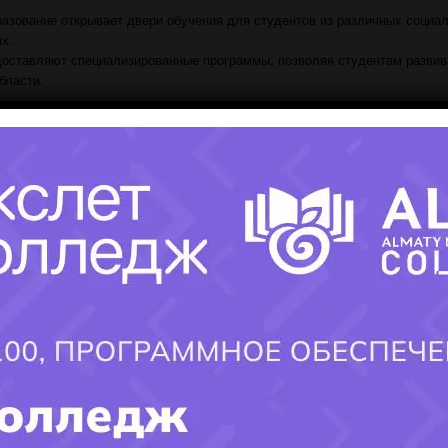
азование открывает двери обучения для студентов из различных социа
х.
ставляют специализированные программы, позволяя студентам развив
бласти.
сле 9 класса помогает студентам более осознанно выбирать свое буду
ого трудоустройства.
ение обучения в соответствии с их интересами и профессиональными ц
ет подать заявку в выбранный колледж, предоставив необходимые док
испытаний и собеседования студенты могут начать обучение.
д молодежью широкие перспективы для лучшего будущего
.
Эта инициати
ости для всех желающих получить качественное образование
.