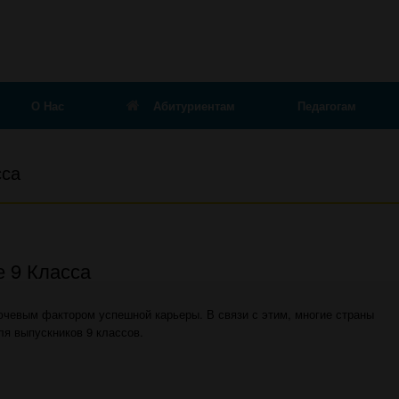
О Нас
Абитуриентам
Педагогам
сса
 9 Класса
ючевым фактором успешной карьеры. В связи с этим, многие страны
я выпускников 9 классов.