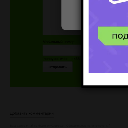
Мобильный номер:
[honeypot website-466 move-inline-css:true]
Добавить комментарий
Ваш адрес email не будет опубликован.
Обязательные поля помечены
*