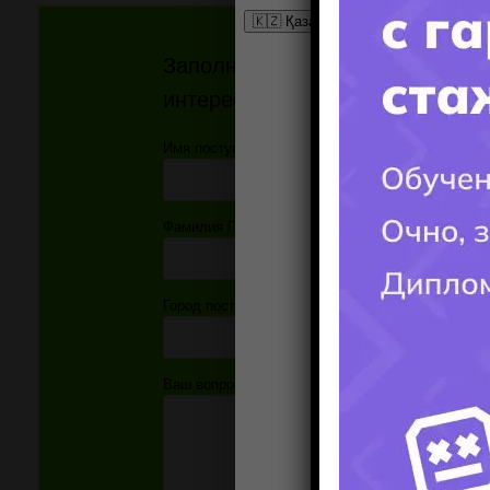
Заполните форму и получите от
интересующий ВАС вопрос!!!
Имя поступающего(-ей):
Фамилия Поступающего(-ей):
Город поступления:
Ваш вопрос: