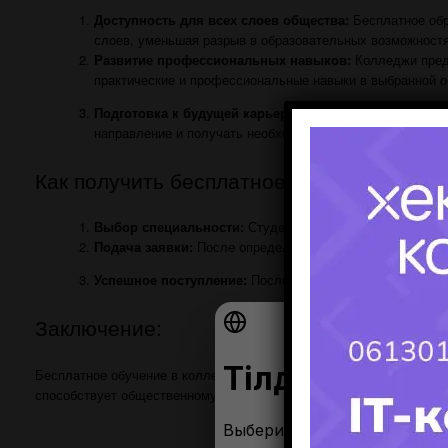
Доступность для всех слоев общества:
Бесплатное обр
слоев, уменьшая разрыв в образовательных возможностя
Развитие профессиональных навыков:
Колледжи предо
практические и профессиональные навыки в выбранной о
Подготовка к будущей карьере:
Бесплатное обучение по
направление и получать необходимые знания для успешн
Как получить бесплатное обучение:
Выбор специальности:
Студенты могут выбрать направл
Подача заявки:
После определения специальности следу
Успешное поступление:
После прохождения отборочных 
Заключение:
Бесплатное обучение в колледже после 9 класса открывает пере
способствует общественному развитию и создает равные возможн