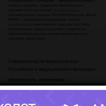
сотрудничающий с колледжами – партнерами республики и
ближнего зарубежья. Содержание образовательных
программ полностью отвечает
государственному
образовательному стандарту Республики Казахстан. Миссия
КРВМК — формирование развивающей, практико-
ориентированной
, инновационной среды для подготовки
востребованных, конкурентоспособных специалистов,
обеспечивающих высокое качество медицинских услуг
населению нашей страны.
Специальности Казахстанско-
Российского медицинского колледжа
СПЕЦИАЛЬНОСТЬ - КВАЛИФИКАЦИЯ
Стоматология - Дантист, Помощник врача стоматолога
Стоматология ортопедическая - Зубной техник
Сестринское дело - Прикладной бакалавр сестринского дело,