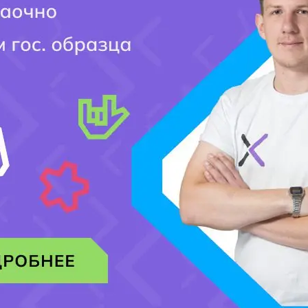
Ваш адрес email не будет опубликован.
Обязательные поля помечены
*
Комментарий
*
Имя
*
Email
*
Сайт