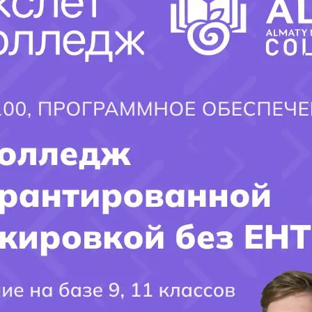
Медицинская сестра общей практики, Младшая медицинская
сестра по уходу
Фармация - Фармацевт
Лабораторная диагностика - Медицинский лаборант
Гигиена и эпидемиология - Гигиенист — эпидемиолог
×
Лечебное дело - Фельдшер
Сроки обучения:
3года 10месяцев
Экзамены для поступления:
на базе 9 классов — биология
и язык обучения (русский/казахский) и при поступлении на
базе 11 классов — биология/химия, язык обучения (русский/
казахский) и история Казахстана.
Добавить комментарий