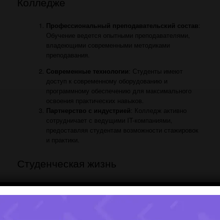
Колледже
Профессиональный преподавательский состав
:
Обучение ведется опытными преподавателями,
владеющими современными методиками
преподавания.
Современные технологии
: Студенты имеют
доступ к современному оборудованию и
программному обеспечению для максимального
освоения практических навыков.
Партнерство с индустрией
: Колледж активно
сотрудничает с ведущими IT-компаниями,
предоставляя студентам возможности стажировок
и практики.
Студенческая жизнь
Айти Колледж также уделяет внимание разнообразным
студенческим мероприятиям, клубам и проектам, создавая
благоприятную обстановку для личностного и
профессионального развития
.