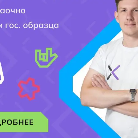
Мобильный номер:
[honeypot website-466 move-inline-css:true]
Добавить комментарий