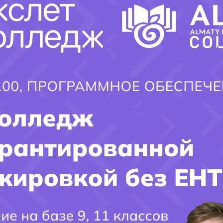
Присоединяйтесь к Айти Колледжу в Алматы и открывайте
для себя захватывающий мир информационных технологий
!
Заполните форму и получите ответ
×
на интересующий ВАС вопрос!!!
Имя поступающего(-ей):
Фамилия Поступающего(-ей):
Город поступления:
Ваш вопрос: