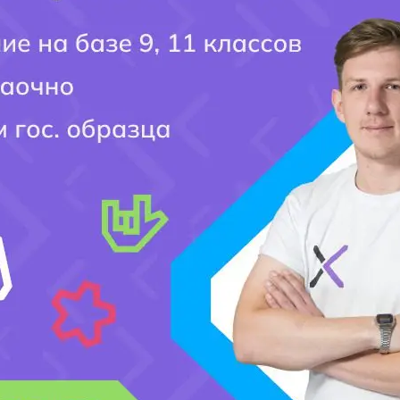
Город поступления:
Ваш вопрос:
Мобильный номер:
[honeypot website-466 move-inline-css:true]