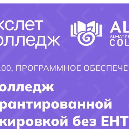
Заключение
Экзамены после 9 класса в Казахстане играют решающую
роль в формировании образовательного и
профессионального будущего учащихся. Подготовка к
Единому национальному тесту становится важным этапом в
их жизни
,
требующим усилий и ответственности для
достижения успешных результатов
.
×
Заполните форму и получите ответ
на интересующий ВАС вопрос!!!
Имя поступающего(-ей):
Фамилия Поступающего(-ей):