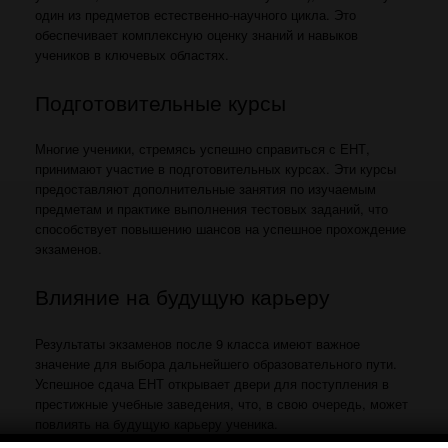
один из предметов естественно-научного цикла. Это
обеспечивает комплексную оценку знаний и навыков
учеников в ключевых областях.
Подготовительные курсы
Многие ученики, стремясь успешно справиться с ЕНТ,
принимают участие в подготовительных курсах. Эти курсы
предоставляют дополнительные занятия по изучаемым
предметам и практике выполнения тестовых заданий, что
способствует повышению шансов на успешное прохождение
экзаменов.
Влияние на будущую карьеру
Результаты экзаменов после 9 класса имеют важное
значение для выбора дальнейшего образовательного пути.
Успешное сдача ЕНТ открывает двери для поступления в
престижные учебные заведения, что, в свою очередь, может
повлиять на будущую карьеру ученика.