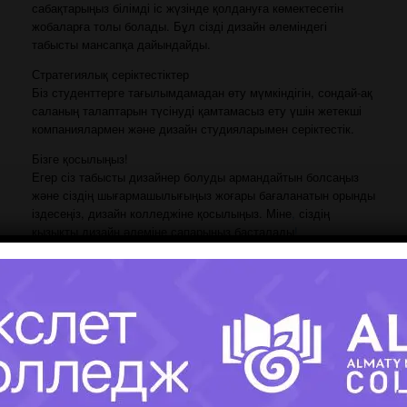
сабақтарыңыз білімді іс жүзінде қолдануға көмектесетін
жобаларға толы болады. Бұл сізді дизайн әлеміндегі
табысты мансапқа дайындайды.
Стратегиялық серіктестіктер
Біз студенттерге тағылымдамадан өту мүмкіндігін, сондай-ақ
саланың талаптарын түсінуді қамтамасыз ету үшін жетекші
компаниялармен және дизайн студияларымен серіктестік.
Бізге қосылыңыз!
Егер сіз табысты дизайнер болуды армандайтын болсаңыз
және сіздің шығармашылығыңыз жоғары бағаланатын орынды
іздесеңіз, дизайн колледжіне қосылыңыз. Міне
,
сіздің
қызықты дизайн әлеміне сапарыңыз басталады
!
Заполните форму и получите ответ
на интересующий ВАС вопрос!!!
Имя поступающего(-ей):