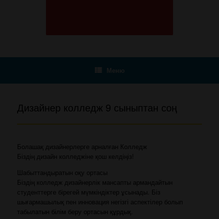
Меню
Дизайнер колледж 9 сыныптан соң
Болашақ дизайнерлерге арналған Колледж
Біздің дизайн колледжіне қош келдіңіз!
Шабыттандыратын оқу ортасы
Біздің колледж дизайнерлік мансапты армандайтын
студенттерге бірегей мүмкіндіктер ұсынады. Біз
шығармашылық пен инновация негізгі аспектілер болып
табылатын білім беру ортасын құрдық.