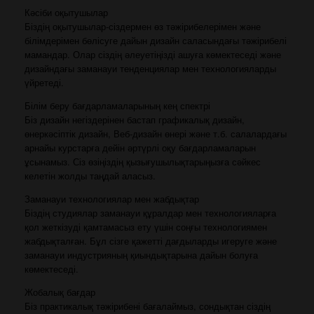
Кәсіби оқытушылар
Біздің оқытушылар-сіздермен өз тәжірибелерімен және
білімдерімен бөлісуге дайын дизайн саласындағы тәжірибелі
мамандар. Олар сіздің әлеуетіңізді ашуға көмектеседі және
дизайндағы заманауи тенденциялар мен технологияларды
үйретеді.
Білім беру бағдарламаларының кең спектрі
Біз дизайн негіздерінен бастап графикалық дизайн,
өнеркәсіптік дизайн, Веб-дизайн өнері және т.б. салалардағы
арнайы курстарға дейін әртүрлі оқу бағдарламаларын
ұсынамыз. Сіз өзіңіздің қызығушылықтарыңызға сәйкес
келетін жолды таңдай аласыз.
Заманауи технологиялар мен жабдықтар
Біздің студиялар заманауи құралдар мен технологияларға
қол жеткізуді қамтамасыз ету үшін соңғы технологиямен
жабдықталған. Бұл сізге қажетті дағдыларды игеруге және
заманауи индустрияның қиындықтарына дайын болуға
көмектеседі.
Жобалық бағдар
Біз практикалық тәжірибені бағалаймыз, сондықтан сіздің