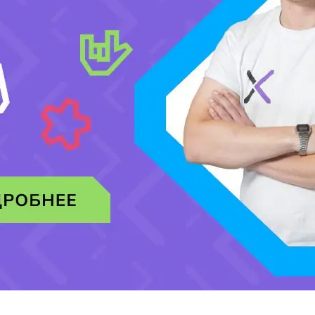
[honeypot website-466 move-inline-css:true]
Добавить комментарий
Ваш адрес email не будет опубликован.
Обязательные поля помечены
*
Комментарий
*