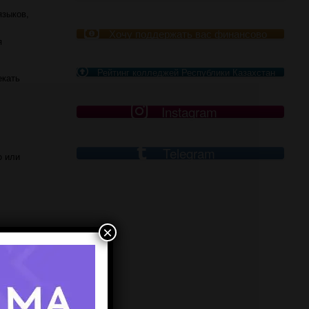
языков,
Хочу поддержать вас финансово
я
Рейтинг колледжей Республики Казахстан
екать
Instagram
Telegram
o или
×
дать
оманде