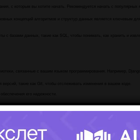
ния, с которым вы хотите начать. Рекомендуется начать с популярных 
овных концепций алгоритмов и структур данных является ключевым дл
ы с базами данных, такие как SQL, чтобы понимать, как хранить и извл
иотеки, связанные с вашим языком программирования. Например, Djang
версий, такие как Git, чтобы отслеживать изменения в вашем коде.
 обеспечения его надежности.
, чтобы применить свои знания на практике. Это также поможет вам соз
к проектам с открытым исходным кодом, чтобы научиться работать в к