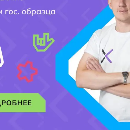
вет на