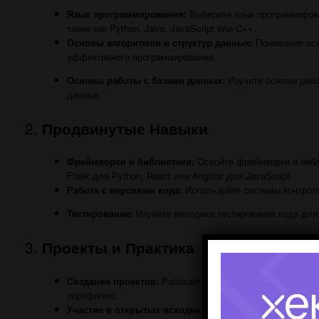
Язык программирования:
Выберите язык программирова
таких как Python, Java, JavaScript или C++.
Основы алгоритмов и структур данных:
Понимание осн
эффективного программирования.
Основы работы с базами данных:
Изучите основы работ
данные.
2.
Продвинутые Навыки
Фреймворки и библиотеки:
Освойте фреймворки и библ
Flask для Python, React или Angular для JavaScript.
Работа с версиями кода:
Используйте системы контроля 
Тестирование:
Изучите методики тестирования кода для
3.
Проекты и Практика
Создание проектов:
Работайте над реальными проектами
портфолио.
Участие в открытых исходных кодах:
Присоединяйтесь 