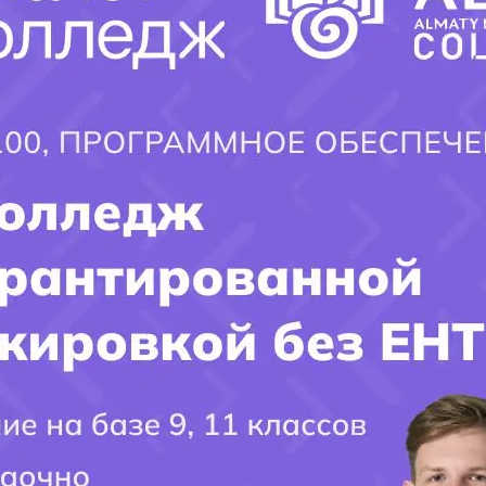
в мире программирования, читайте блоги, учебники и участвуйте в онла
пы и встречи сообщества, чтобы общаться с другими программистами и
 навыки, умение работать в команде и решать проблемы.
альное резюме и портфолио, подчеркивающее ваши навыки и проекты.
сы на собеседованиях, тренируйтесь отвечать на них и решать задачи н
онлайн-сообществах, чтобы расширить свою сеть контактов.
 программирования и стать востребованным специалистом
.