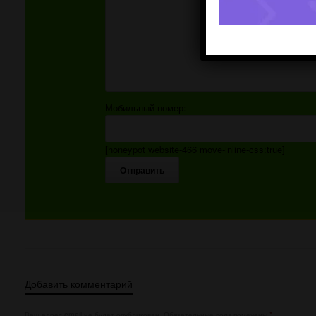
Мобильный номер:
[honeypot website-466 move-inline-css:true]
Добавить комментарий
Ваш адрес email не будет опубликован.
Обязательные поля помечены
*