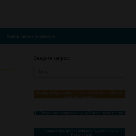
Узнать свою профессию
Введите запрос:
Поиск
по:
Эксперты-профориентаторы которые определят
вашу профессию
т
Ответь на вопросы и узнай свою профессию
Самые востребованные специальности
Казахстана