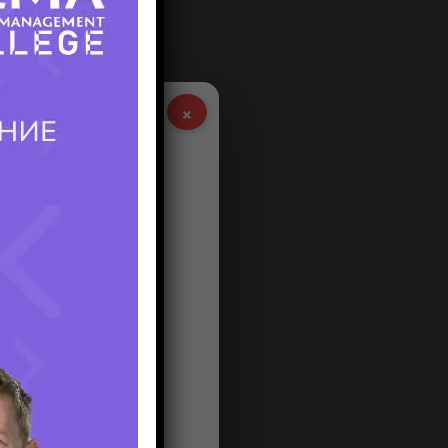
йн-
×
а белой