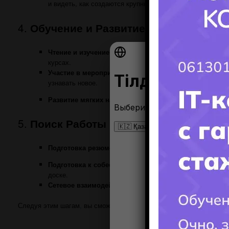
и видеть, как создаются крупные проекты.
4.
Обучение и Развитие
Чтение и изучение:
Следите за последними тенденциями 
курсах.
Участие в мероприятиях:
Посещайте конференции, мита
узнавать новое.
Развитие мягких навыков:
Развивайте коммуникативные
5.
Поиск Работы
Подготовка резюме и портфолио:
Создайте профессион
Подготовка к собеседованиям:
Изучите типичные вопро
доске.
Сетевое взаимодействие:
Участвуйте в мероприятиях и 
Следуя этим шагам
,
вы сможете подготовиться к карьере в сфере