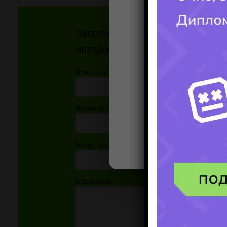
Заполните форму и получите от
интересующий ВАС вопрос!!!
Имя поступающего(-ей):
Фамилия Поступающего(-ей):
Город поступления:
Ваш вопрос: