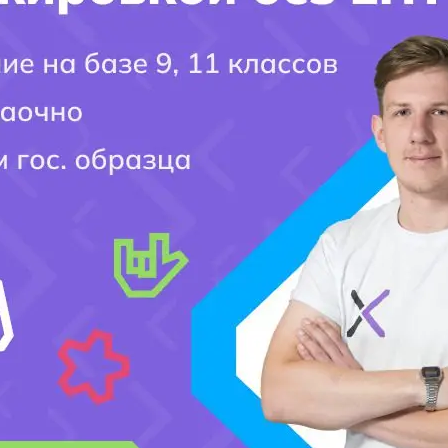
жегодо выпускает свыше 150 готовых специалистов в сфере строительст
 также выдает стипендию. Также в конце семестра начисляется дорожна
й строительно-технический колледж АСК (ПЛ № 10): это повышение
 специалистов в сфере строительного, мебельного, энергетического и
да специалистов, адекватно реагирующих на современные процессы
рофессиональной деятельности.
о-технического колледжа АСТК (ПЛ № 10)