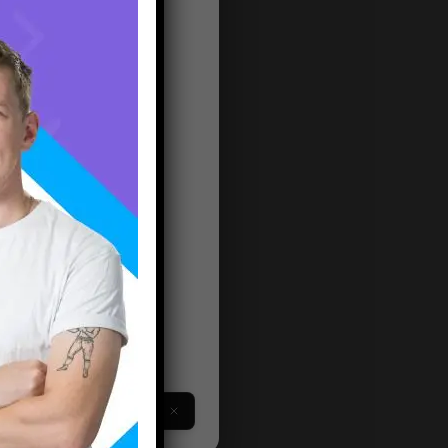
ва и
я