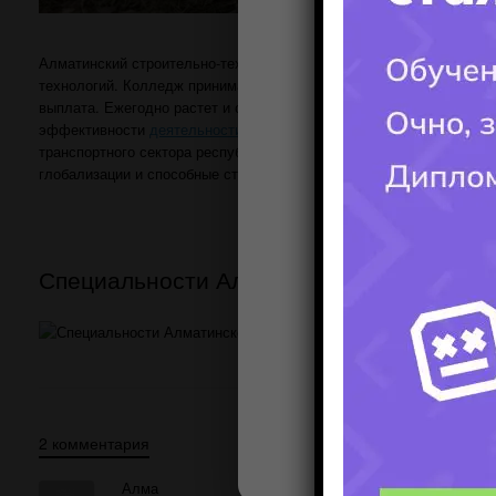
Алматинский строительно-технический колледж АСК (ПЛ № 10) - е
технологий. Колледж принимает на гранты (бесплатное обучение),
выплата. Ежегодно растет и сумма стипендий. Миссия Алматински
эффективности
деятельности
и повышения конкурентоспособности
транспортного сектора республики, востребованных на рынке тру
глобализации и способные стать лидерами в избранной области п
Специальности Алматинского строительн
2 комментария
Алма