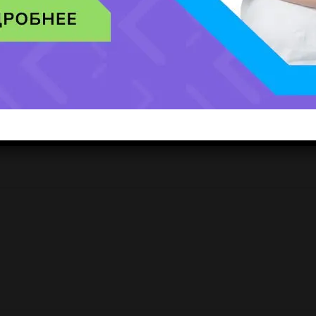
учимся там второй год, рады что Поступили