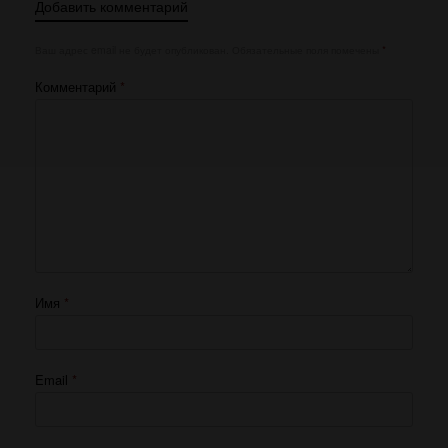
Добавить комментарий
Ваш адрес email не будет опубликован.
Обязательные поля помечены
*
Комментарий
*
Имя
*
Email
*