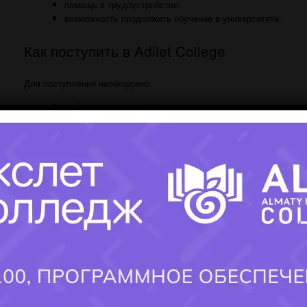
помощь в трудоустройстве;
возможность продолжить обучение в университете.
Как поступить в Adilet College
Для поступления необходимо:
выбрать специальность;
подготовить документы;
подать заявление;
пройти конкурсный отбор согласно действующим
правилам приема.
Прием осуществляется на основании среднего балла
документа об образовании. Полный перечень документов
публикуется приемной комиссией колледжа.
Где работают выпускники
×
После окончания
Adilet College
выпускники могут работать:
программистами;