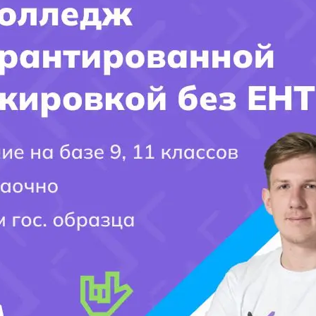
помощниками юристов;
бухгалтерами;
маркетологами;
менеджерами;
администраторами гостиниц;
переводчиками;
специалистами коммерческих организаций.
Полезные страницы Kolledj.kz
https://kolledj.kz/it-kolledzh/
https://kolledj.kz/it-obuchenie/
https://kolledj.kz/ajti-kolledzh-v-almaty/
https://kolledj.kz/programmnoe-obespechenie-kolledzh/
https://kolledj.kz/pravovedenie-kolledzh/
https://kolledj.kz/perevodcheskoe-delo-kolledzh/
https://kolledj.kz/gostinichnyj-biznes-kolledzh/
https://kolledj.kz/postupit-v-kolledzhi-almaty-posle-9-
klassa/
https://kolledj.kz/granty-posle-9-klassa-almaty/
https://kolledj.kz/kolledzhi-goroda-almaty/