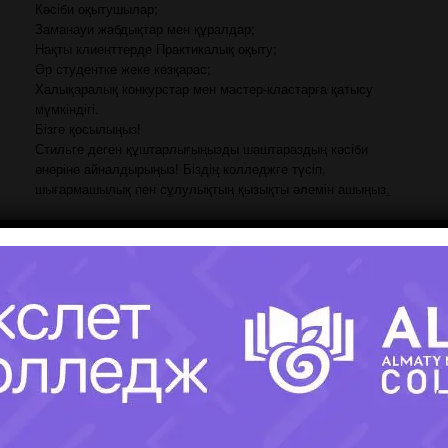
Кәсіби оқытушылар;
Заманауи жабдықтар мен құралдар;
Нақты клиенттерде Практикалық оқыту;
Әр студентке жеке көзқарас;
Халықаралық конкурстар мен мастер-кластарға қатысу
мүмкіндігі.
Бізге қосылыңыз!
Стильге деген құштарлығыңызды шаштараздың кәсіби
өнеріне айналдырыңыз! Біздің колледжге түсіп
,
шығармашылық пен сұлулықтың қызықты әлемін ашыңыз
.
Заполните форму! ЗАДАЙТЕ
интересующий ВОПРОС!
Имя поступающего(-ей):
Фамилия Поступающего(-ей):