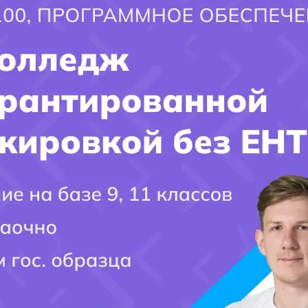
×
Город поступления:
Ваш вопрос:
Мобильный номер:
[honeypot website-466 move-inline-css:true]