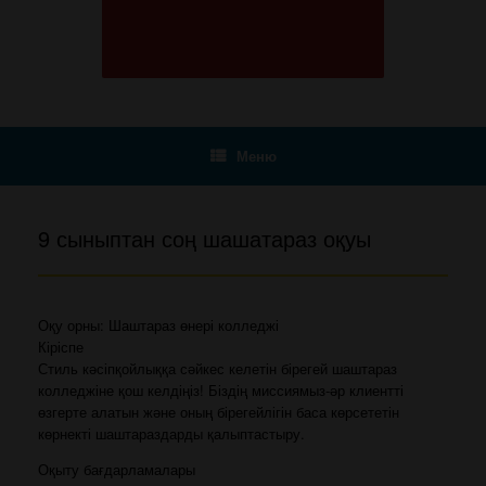
Меню
9 сыныптан соң шашатараз оқуы
Оқу орны: Шаштараз өнері колледжі
Кіріспе
Стиль кәсіпқойлыққа сәйкес келетін бірегей шаштараз
колледжіне қош келдіңіз! Біздің миссиямыз-әр клиентті
өзгерте алатын және оның бірегейлігін баса көрсететін
көрнекті шаштараздарды қалыптастыру.
Оқыту бағдарламалары