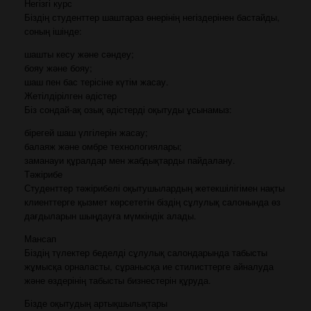
Негізгі курс
Біздің студенттер шаштараз өнерінің негіздерінен бастайды,
соның ішінде:
шашты кесу және сәндеу;
бояу және бояу;
шаш пен бас терісіне күтім жасау.
Жетілдірілген әдістер
Біз сондай-ақ озық әдістерді оқытуды ұсынамыз:
бірегей шаш үлгілерін жасау;
балаяж және омбре технологиялары;
заманауи құралдар мен жабдықтарды пайдалану.
Тәжірибе
Студенттер тәжірибелі оқытушылардың жетекшілігімен нақты
клиенттерге қызмет көрсететін біздің сұлулық салонында өз
дағдыларын шыңдауға мүмкіндік алады.
Мансап
Біздің түлектер беделді сұлулық салондарында табысты
жұмысқа орналасты, сұранысқа ие стилисттерге айналуда
және өздерінің табысты бизнестерін құруда.
Бізде оқытудың артықшылықтары