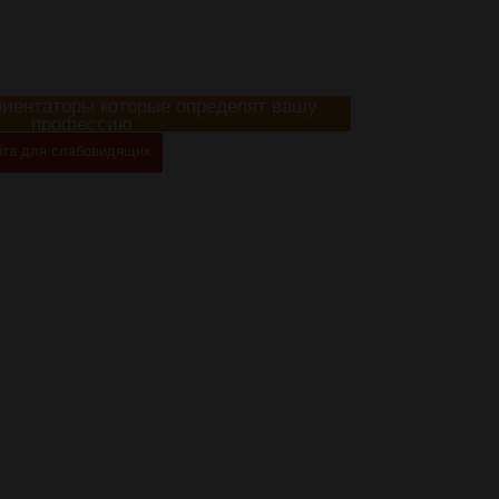
иентаторы которые определят вашу
профессию
та для слабовидящих