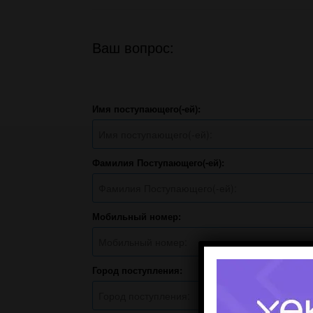
Ваш вопрос:
Имя поступающего(-ей):
Фамилия Поступающего(-ей):
Мобильный номер:
Город поступления: