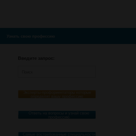
Узнать свою профессию
Введите запрос:
Поиск
по:
Эксперты-профориентаторы которые
определят вашу профессию
Ответь на вопросы и узнай свою
профессию
Самые востребованные специальности