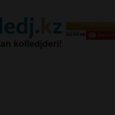
Эксперты-профор
Версия сай