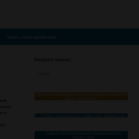
Узнать свою профессию
Введите запрос:
Поиск
по:
Эксперты-профориентаторы которые определят
вашу профессию
ным,
икума,
 или
Ответь на вопросы и узнай свою профессию
2021
Самые востребованные специальности
Казахстана