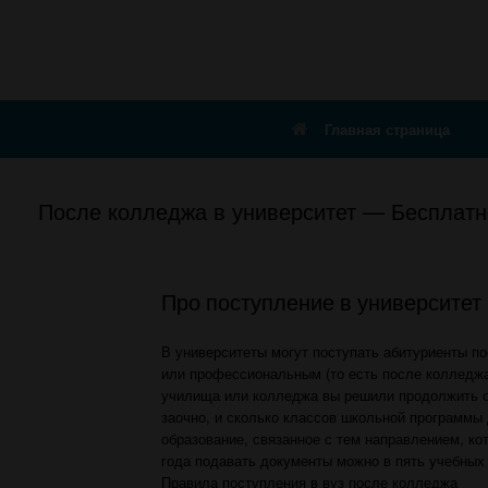
Главная страница
После колледжа в университет — Бесплатн
Про поступление в университет 
В университеты могут поступать абитуриенты п
или профессиональным (то есть после колледжа
училища или колледжа вы решили продолжить об
заочно, и сколько классов школьной программы 
образование, связанное с тем направлением, кот
года подавать документы можно в пять учебных
Правила поступления в вуз после колледжа