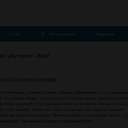
О Нас
Абитуриентам
Педагогам
ое обучение! Жми!
(вуз) после колледжа
осле колледжа с любым уровнем среднего образования — и со специаль
), и с полным общим, то есть после 11 классов школы. Если после техн
учение в университете, приемной комиссии не важно, очно вы учились
до этого освоили. Более того, никто не заставит вас получать высшее
орое вы изучали в колледже. Можете выбрать что-то другое. Кстати, с 
 заведений, максимально на десять специальностей.