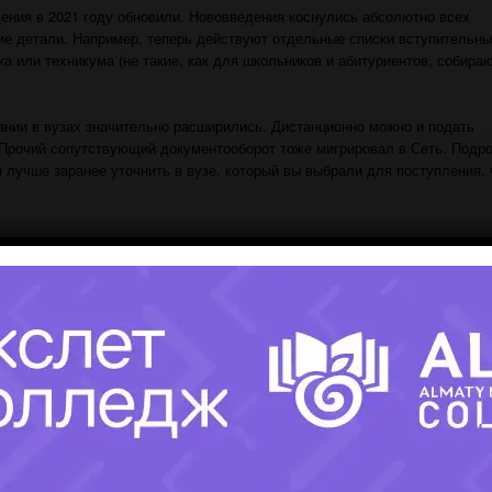
ения в 2021 году обновили. Нововведения коснулись абсолютно всех
кие детали. Например, теперь действуют отдельные списки вступительн
жа или техникума (не такие, как для школьников и абитуриентов, собир
ании в вузах значительно расширились. Дистанционно можно и подать
 Прочий сопутствующий документооборот тоже мигрировал в Сеть. Подр
 лучше заранее уточнить в вузе, который вы выбрали для поступления,
ет в два этапа. Первыми вуз принимает абитуриентов, которые имеют пр
виков. После этого начинается основной этап зачисления, в который
х. Выпускники колледжей —
в
их числе.
иентов из конкурсного списка могут зачислить в вуз, если останутся св
Все колледжи
ь свою профессию