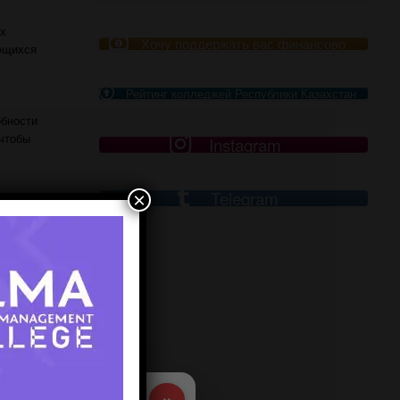
ых
Хочу поддержать вас финансово
ающихся
Рейтинг колледжей Республики Казахстан
обности
 чтобы
Instagram
Telegram
×
иоритет
ободные
×