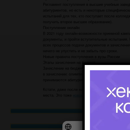
Регламент поступления в высшие учебные завед
абитуриентов, но есть и некоторые специфичес
испытаний для тех, кто поступает после коллед
получить второе высшее образование).
Поступление онлайн
В 2021 году онлайн-возможности приемной камп
документы, и пройти вступительные испытания.
всех процессов подачи документов и зачисления
ничего не упустить и не забыть про сроки.
Новые правила поступления в вузы России
Этапы зачисления на бюджет
Зачисление на бюджет в вузы в 2021 году пройд
в зачислении: олимпиадников, льготников, целе
принимаются абитуриенты на общих основания
Кстати, даже после начала учебного года абитур
места. Это тоже
нововведение.
Узнат