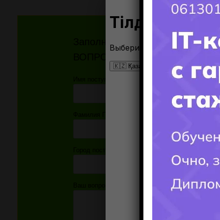
Заполните форму и получите
ВОПРОСЫ!!!
Имя поступающего(-ей):
Фамилия Поступающего(-ей):
Город поступления:
Ваш вопрос: