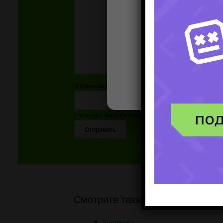
Мобильный номер:
[honeypot website-466 move-inline-css:true]
Смотрите также
Колледжи