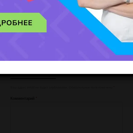
Мобильный номер:
[honeypot website-466 move-inline-css:true]
Добавить комментарий
Ваш адрес email не будет опубликован.
Обязательные поля помечены
*
Комментарий
*