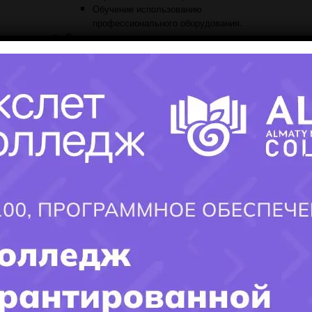
Обучение использованию
профессионального оборудования.
Стажировка:
Возможность применить полученные знания
на практике в реальных салонах.
Вывод
Колледж парикмахеров – это отличный выбор для тех, кто
стремится к креативной и востребованной профессии
.
Обучение в таком учебном заведении откроет перед вами
двери в захватывающий мир парикмахерского искусства и
×
поможет вам стать успешным профессионалом в этой
области
.
Заполните форму и получите ответ
на интересующий ВАС вопрос!!!