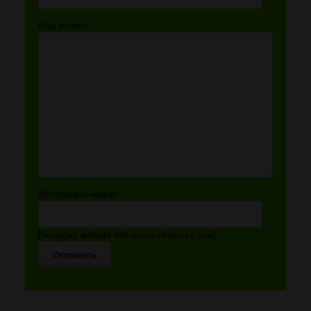
Ваш вопрос:
Мобильный номер:
[honeypot website-466 move-inline-css:true]