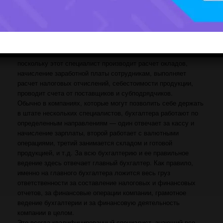
Квaлификaция: 0518033–«Экономист -бухгалтер»
Специальность бухгалтера — одна из наиболее
востребованных на сегодняшний день профессий в сфере
экономики и финансов. В любой, даже самой небольшой
компании, обязательно есть должность бухгалтера,
поскольку этот специалист производит расчет окладов,
начисление заработной платы сотрудникам, выполняет
расчет налоговых отчислений, себестоимости продукции,
проводит счета от поставщиков и субподрядчиков.
Обычно в компаниях, которые могут позволить себе держать
в штате нескольких специалистов, бухгалтера работают по
определенным направлениям — один отвечает за кассу и
начисление зарплаты, второй работает с валютными
операциями, третий занимается складом и готовой
продукцией, и т.д. За всю бухгалтерию и ее правильное
ведение здесь отвечает главный бухгалтер. Как правило,
именно на главного бухгалтера ложится весь груз
ответственности за составление налоговых и финансовых
отчетов, за финансовые операции компании, грамотное
ведение бухгалтерии и за финансовую деятельность
компании в целом.
Это всегда квалифицированный специалист, знающий все