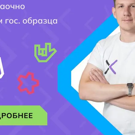
составление проекта бюджетов разных уровней, смет
доходов и расходов бюджетных организаций, контроль и
обеспечение их исполнения;
т.е. занимается всеми финансовыми операциями компании.
Общеобразовательная база приема:
– на базе основного среднего образование (после 9 класса);
– на базе общего среднего образование (после 11 класса).
Нормативный срок освоения образовательной учебной
программы по уровням квалификации.
На базе основного среднего образования:
Специалист среднего звена: 516053 – Экономист по
финансовой работе.
Специалист среднего звена – 2 года 10 месяцев
На базе общего среднего образования:
Специалист среднего звена: 516053 – Экономист по
финансовой работе.
Специалист среднего звена – 1 год 10 месяцев
Специaльность: 0518000 – «Учет и аудит»