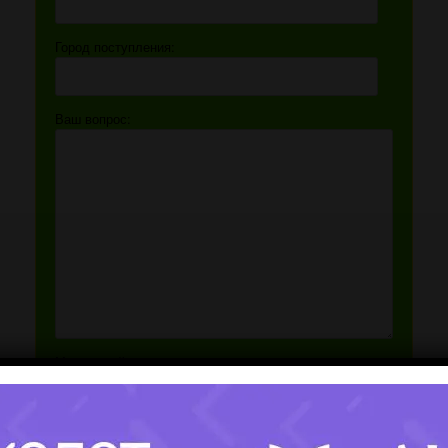
Город поступления:
Ваш вопрос:
Мобильный номер:
[honeypot website-466 move-inline-css:true]