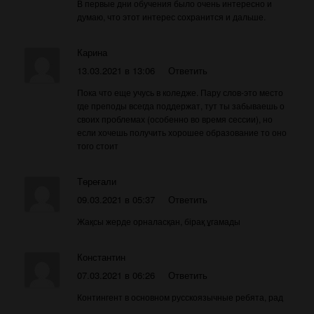
В первые дни обучения было очень интересно и
думаю, что этот интерес сохранится и дальше.
Карина
13.03.2021 в 13:06
Ответить
Пока что еще учусь в коледже. Пару слов-это место
где преподы всегда поддержат, тут ты забываешь о
своих проблемах (особенно во время сессии), но
если хочешь получить хорошее образование то оно
того стоит
Төреғали
09.03.2021 в 05:37
Ответить
Жақсы жерде орналасқан, бірақ ұгамады
Константин
07.03.2021 в 06:26
Ответить
Контингент в основном русскоязычные ребята, рад