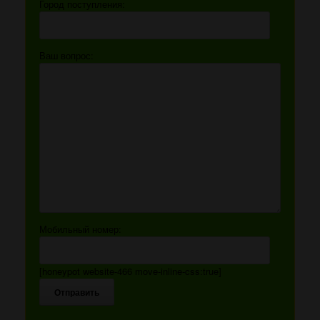
Город поступления:
Ваш вопрос:
Мобильный номер:
[honeypot website-466 move-inline-css:true]