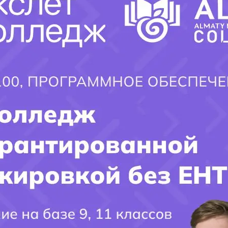
Специaльность: 0516000 «Финансы»
Квaлификaция: 0516053 –«Экономист по финансовой работе»
×
Финансист – это человек, связанный с экономической
сферой. Это специалист, который контролирует все
денежные операции компании. Он может заключать договоры
с партнерами, работать над эффективным вложением
финансового капитала, чтобы приумножать доходы
предприятия, контролировать поступления в бюджет фирмы
и ее расходы, следить за тем, чтобы компания не была в
убытке
Финансист – это человек, который несет ответственность за
материальное благополучие предприятия, поэтому он
должен обладать определенными личностными качествами,
которые позволят ему эффективно выполнять свои
служебные обязанности.
Функции финансиста – управление финансами на
предприятии, планирование движением денежных потоков,