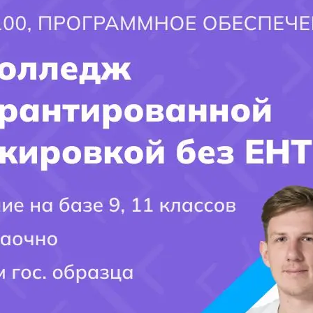
подобрать специальность;
×
подготовить документы;
подать заявление;
принять участие в конкурсе на обучение.
Актуальные правила приема определяются
уполномоченными органами и выбранным колледжем.
Полезные страницы Kolledj.kz
https://kolledj.kz/it-kolledzh/
https://kolledj.kz/informatsionnye-kolledzhi-posle-9-
klassa/
https://kolledj.kz/zashhita-informatsii-spetsialnost/
https://kolledj.kz/granty-posle-9-klassa-almaty/
https://kolledj.kz/postupit-v-kolledzhi-almaty-posle-9-
klassa/
https://kolledj.kz/gosudarstvennye-kolledzhi-almaty/
https://kolledj.kz/kolledzhi-almaty-besplatno-
spetsialnosti-granty-otzyvy-luchshie/
Источник