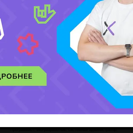
Правила приема и информация о колледжах:
https://gov.kz/
FAQ
Что означает запрос «АйТи Алматы»?
Это поиск колледжей и специальностей в Алматы,
связанных с информационными технологиями,
программированием и кибербезопасностью.
Можно ли поступить после 9 класса?
Да, многие колледжи Алматы принимают выпускников после
9 класса.
Есть ли гранты на IT-специальности?
Да, в колледжах доступны места по государственному
образовательному заказу в зависимости от специальности и
конкурса.
Какие профессии можно получить?
Программист, веб-разработчик, системный администратор,