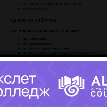
тестирование программного обеспечения;
кибербезопасность.
Где можно работать
После окончания обучения выпускники работают:
программистами;
веб-разработчиками;
системными администраторами;
специалистами по информационной безопасности;
тестировщиками;
техническими специалистами;
специалистами службы поддержки;
администраторами баз данных.
Как поступить
Для поступления необходимо:
выбрать колледж;