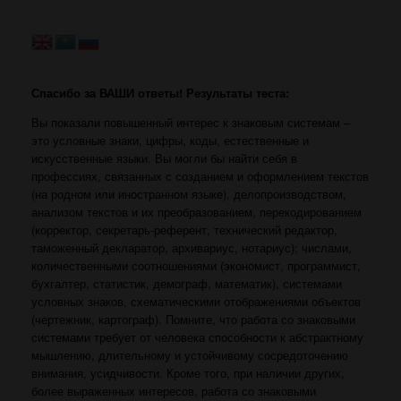
Перейти
к
содержанию
Спасибо за ВАШИ ответы! Результаты теста:
Вы показали повышенный интерес к знаковым системам –
это условные знаки, цифры, коды, естественные и
искусственные языки. Вы могли бы найти себя в
профессиях, связанных с созданием и оформлением текстов
(на родном или иностранном языке), делопроизводством,
анализом текстов и их преобразованием, перекодированием
(корректор, секретарь-референт, технический редактор,
таможенный декларатор, архивариус, нотариус); числами,
количественными соотношениями (экономист, программист,
бухгалтер, статистик, демограф, математик), системами
условных знаков, схематическими отображениями объектов
(чертежник, картограф). Помните, что работа со знаковыми
системами требует от человека способности к абстрактному
мышлению, длительному и устойчивому сосредоточению
внимания, усидчивости. Кроме того, при наличии других,
более выраженных интересов, работа со знаковыми