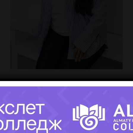
Оразалинова Дана Серикалиевна
▼
Выбираю Дану Серикалиевну