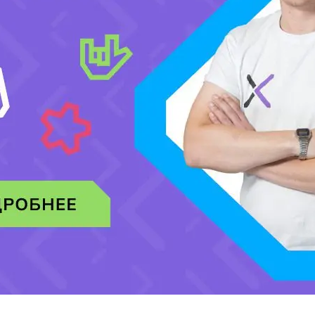
Амиргалиев Алиби Оразгалиевич
▼
Выбираю Алиби Оразгалиевича